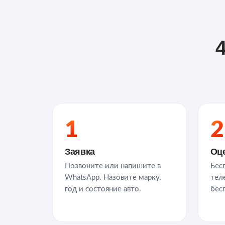
4
1
2
Заявка
Оц
Позвоните или напишите в
Бес
WhatsApp. Назовите марку,
тел
год и состояние авто.
бес