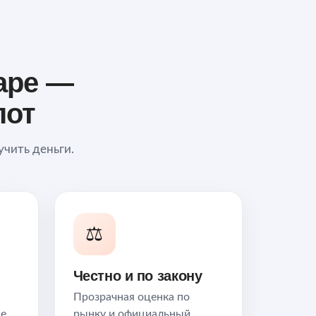
аре —
пот
учить деньги.
⚖️
Честно и по закону
Прозрачная оценка по
Не
рынку и официальный