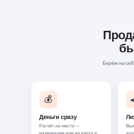
Прод
бы
Берём на себ
💰
Деньги сразу
Лю
Расчёт на месте —
Вык
наличными или на карту в
ход