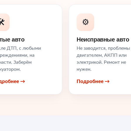
️
⚙️
тые авто
Неисправные авто
ле ДТП, с любыми
Не заводится, проблемы
реждениями, на
двигателем, АКПП или
части. Заберём
электрикой. Ремонт не
куатором.
нужен.
дробнее →
Подробнее →