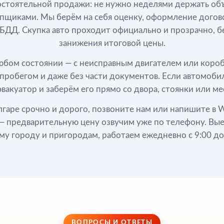
стоятельной продажи: не нужно неделями держать объ
упщиками. Мы берём на себя оценку, оформление дого
ДД. Скупка авто проходит официально и прозрачно, б
занижения итоговой цены.
бом состоянии — с неисправным двигателем или коробк
 пробегом и даже без части документов. Если автомобил
вакуатор и заберём его прямо со двора, стоянки или мес
лгаре срочно и дорого, позвоните нам или напишите в W
 — предварительную цену озвучим уже по телефону. В
му городу и пригородам, работаем ежедневно с 9:00 до
ВОПРОСЫ И ОТВЕТЫ