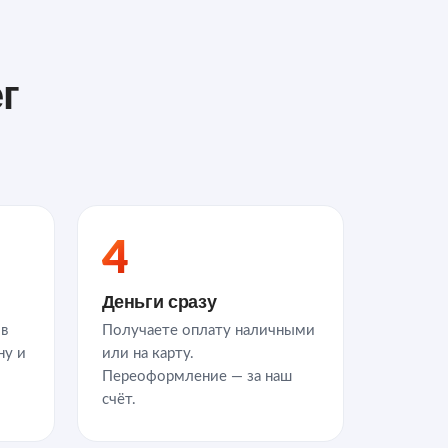
ег
4
Деньги сразу
 в
Получаете оплату наличными
ну и
или на карту.
Переоформление — за наш
счёт.