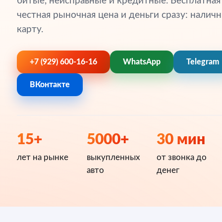
битые, неисправные и кредитные. Бесплатная
честная рыночная цена и деньги сразу: налич
карту.
+7 (929) 600-16-16
WhatsApp
Telegram
ВКонтакте
15+
5000+
30 мин
лет на рынке
выкупленных
от звонка до
авто
денег