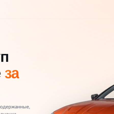
уп
е
за
подержанные,